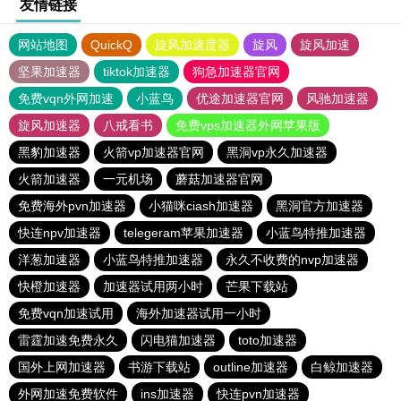
友情链接
网站地图
QuickQ
旋风加速度器
旋风
旋风加速
坚果加速器
tiktok加速器
狗急加速器官网
免费vqn外网加速
小蓝鸟
优途加速器官网
风驰加速器
旋风加速器
八戒看书
免费vps加速器外网苹果版
黑豹加速器
火箭vp加速器官网
黑洞vp永久加速器
火箭加速器
一元机场
蘑菇加速器官网
免费海外pvn加速器
小猫咪ciash加速器
黑洞官方加速器
快连npv加速器
telegeram苹果加速器
小蓝鸟特推加速器
洋葱加速器
小蓝鸟特推加速器
永久不收费的nvp加速器
快橙加速器
加速器试用两小时
芒果下载站
免费vqn加速试用
海外加速器试用一小时
雷霆加速免费永久
闪电猫加速器
toto加速器
国外上网加速器
书游下载站
outline加速器
白鲸加速器
外网加速免费软件
ins加速器
快连pvn加速器