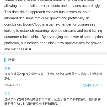
allowing them to tailor their products and services accordingly.
This data-driven approach enables businesses to make
informed decisions that drive growth and profitability. In
conclusion, BoomCloud is a game-changer for businesses
looking to establish recurring revenue streams and build lasting
customer relationships. By leveraging the power of subscription
platforms, businesses can unlock new opportunities for growth
and success.#3#
评论
游客
这款加速器app的安全性很高，使用过程中不会泄露个人信息，让我非常
放心。
2024-06-23
支持
[0]
反对
[0]
游客
这款学习软件的课程内容非常丰富，涵盖了各个学科的知识。老师的讲
解非常生动，让我能够轻松理解知识点。