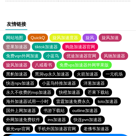
友情链接
网站地图
QuickQ
旋风加速度器
旋风
旋风加速
坚果加速器
tiktok加速器
狗急加速器官网
免费vqn外网加速
小蓝鸟
优途加速器官网
风驰加速器
旋风加速器
八戒看书
免费vps加速器外网苹果版
黑豹加速器
黑洞vp永久加速器
火箭加速器
一元机场
快连npv加速器
小蓝鸟特推加速器
洋葱加速器
永久不收费的nvp加速器
快橙加速器
芒果下载站
海外加速器试用一小时
雷霆加速免费永久
toto加速器
国外上网加速器
书游下载站
outline加速器
外网加速免费软件
ins加速器
快连pvn加速器
极光vqn官网
手机外国加速器官网
老佛爷加速器