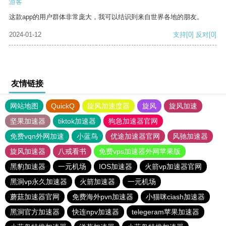
游客
这款app的用户群体非常庞大，我可以结识到来自世界各地的朋友。
2024-01-12
支持
[0]
反对
[0]
友情链接
网站地图
QuickQ
旋风加速度器
旋风
旋风加速
坚果加速器
tiktok加速器
狗急加速器官网
免费vqn外网加速
小蓝鸟
优途加速器官网
风驰加速器
旋风加速器
八戒看书
免费vps加速器外网苹果版
黑豹加速器
一元机场
IOS加速器
火箭vp加速器官网
黑洞vp永久加速器
火箭加速器
一元机场
蘑菇加速器官网
免费海外pvn加速器
小猫咪ciash加速器
黑洞官方加速器
快连npv加速器
telegeram苹果加速器