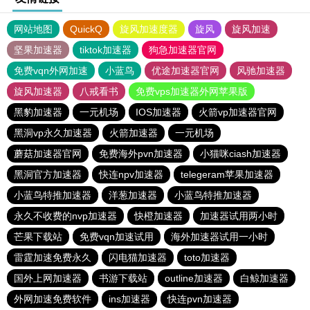
网站地图
QuickQ
旋风加速度器
旋风
旋风加速
坚果加速器
tiktok加速器
狗急加速器官网
免费vqn外网加速
小蓝鸟
优途加速器官网
风驰加速器
旋风加速器
八戒看书
免费vps加速器外网苹果版
黑豹加速器
一元机场
IOS加速器
火箭vp加速器官网
黑洞vp永久加速器
火箭加速器
一元机场
蘑菇加速器官网
免费海外pvn加速器
小猫咪ciash加速器
黑洞官方加速器
快连npv加速器
telegeram苹果加速器
小蓝鸟特推加速器
洋葱加速器
小蓝鸟特推加速器
永久不收费的nvp加速器
快橙加速器
加速器试用两小时
芒果下载站
免费vqn加速试用
海外加速器试用一小时
雷霆加速免费永久
闪电猫加速器
toto加速器
国外上网加速器
书游下载站
outline加速器
白鲸加速器
外网加速免费软件
ins加速器
快连pvn加速器