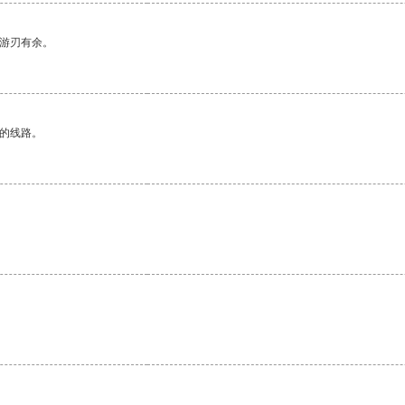
中游刃有余。
区的线路。