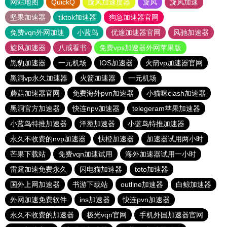
网站地图
QuickQ
旋风加速度器
旋风
旋风加速
坚果加速器
tiktok加速器
狗急加速器官网
免费vqn外网加速
小蓝鸟
优途加速器官网
风驰加速器
旋风加速器
八戒看书
免费vps加速器外网苹果版
黑豹加速器
一元机场
IOS加速器
火箭vp加速器官网
黑洞vp永久加速器
火箭加速器
一元机场
蘑菇加速器官网
免费海外pvn加速器
小猫咪ciash加速器
黑洞官方加速器
快连npv加速器
telegeram苹果加速器
小蓝鸟特推加速器
洋葱加速器
小蓝鸟特推加速器
永久不收费的nvp加速器
快橙加速器
加速器试用两小时
芒果下载站
免费vqn加速试用
海外加速器试用一小时
雷霆加速免费永久
闪电猫加速器
toto加速器
国外上网加速器
书游下载站
outline加速器
白鲸加速器
外网加速免费软件
ins加速器
快连pvn加速器
永久不收费的加速器
极光vqn官网
手机外国加速器官网