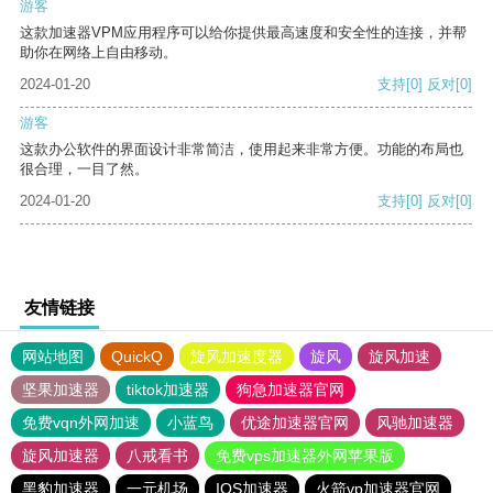
游客
这款加速器VPM应用程序可以给你提供最高速度和安全性的连接，并帮
助你在网络上自由移动。
2024-01-20
支持
[0]
反对
[0]
游客
这款办公软件的界面设计非常简洁，使用起来非常方便。功能的布局也
很合理，一目了然。
2024-01-20
支持
[0]
反对
[0]
友情链接
网站地图
QuickQ
旋风加速度器
旋风
旋风加速
坚果加速器
tiktok加速器
狗急加速器官网
免费vqn外网加速
小蓝鸟
优途加速器官网
风驰加速器
旋风加速器
八戒看书
免费vps加速器外网苹果版
黑豹加速器
一元机场
IOS加速器
火箭vp加速器官网