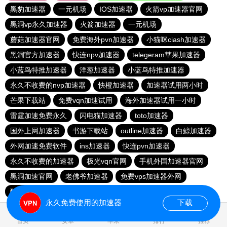
黑豹加速器
一元机场
IOS加速器
火箭vp加速器官网
黑洞vp永久加速器
火箭加速器
一元机场
蘑菇加速器官网
免费海外pvn加速器
小猫咪ciash加速器
黑洞官方加速器
快连npv加速器
telegeram苹果加速器
小蓝鸟特推加速器
洋葱加速器
小蓝鸟特推加速器
永久不收费的nvp加速器
快橙加速器
加速器试用两小时
芒果下载站
免费vqn加速试用
海外加速器试用一小时
雷霆加速免费永久
闪电猫加速器
toto加速器
国外上网加速器
书游下载站
outline加速器
白鲸加速器
外网加速免费软件
ins加速器
快连pvn加速器
永久不收费的加速器
极光vqn官网
手机外国加速器官网
黑洞加速官网
老佛爷加速器
免费vps加速器外网
酷通加速器官网
海鸥加速器
永久免费使用的加速器
下载
1.016056s
首页
安卓
苹果
排行
推荐