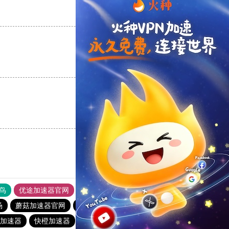
支持
[0]
反对
[0]
支持
[0]
反对
[0]
支持
[0]
反对
[0]
鸟
优途加速器官网
风驰加速器
旋风加速器
八戒看书
场
蘑菇加速器官网
免费海外pvn加速器
小猫咪ciash加速器
p加速器
快橙加速器
加速器试用两小时
芒果下载站