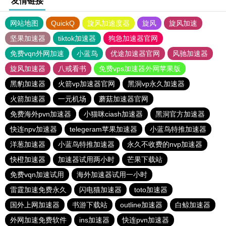
友情链接
网站地图
QuickQ
旋风加速度器
旋风
旋风加速
坚果加速器
tiktok加速器
狗急加速器官网
免费vqn外网加速
小蓝鸟
优途加速器官网
风驰加速器
旋风加速器
八戒看书
免费vps加速器外网苹果版
黑豹加速器
火箭vp加速器官网
黑洞vp永久加速器
火箭加速器
一元机场
蘑菇加速器官网
免费海外pvn加速器
小猫咪ciash加速器
黑洞官方加速器
快连npv加速器
telegeram苹果加速器
小蓝鸟特推加速器
洋葱加速器
小蓝鸟特推加速器
永久不收费的nvp加速器
快橙加速器
加速器试用两小时
芒果下载站
免费vqn加速试用
海外加速器试用一小时
雷霆加速免费永久
闪电猫加速器
toto加速器
国外上网加速器
书游下载站
outline加速器
白鲸加速器
外网加速免费软件
ins加速器
快连pvn加速器