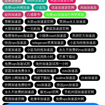
坚果加速器
tiktok加速器
狗急加速器官网
免费vqn外网加速
小蓝鸟
优途加速器官网
风驰加速器
旋风加速器
八戒看书
免费vps加速器外网苹果版
黑豹加速器
火箭vp加速器官网
黑洞vp永久加速器
火箭加速器
一元机场
蘑菇加速器官网
免费海外pvn加速器
小猫咪ciash加速器
黑洞官方加速器
快连npv加速器
telegeram苹果加速器
小蓝鸟特推加速器
洋葱加速器
小蓝鸟特推加速器
永久不收费的nvp加速器
快橙加速器
加速器试用两小时
芒果下载站
免费vqn加速试用
海外加速器试用一小时
雷霆加速免费永久
闪电猫加速器
toto加速器
国外上网加速器
书游下载站
outline加速器
白鲸加速器
外网加速免费软件
ins加速器
快连pvn加速器
永久不收费的加速器
极光vqn官网
手机外国加速器官网
黑洞加速官网
老佛爷加速器
免费vps加速器外网