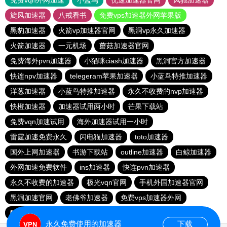
免费vqn外网加速
小蓝鸟
优途加速器官网
风驰加速器
旋风加速器
八戒看书
免费vps加速器外网苹果版
黑豹加速器
火箭vp加速器官网
黑洞vp永久加速器
火箭加速器
一元机场
蘑菇加速器官网
免费海外pvn加速器
小猫咪ciash加速器
黑洞官方加速器
快连npv加速器
telegeram苹果加速器
小蓝鸟特推加速器
洋葱加速器
小蓝鸟特推加速器
永久不收费的nvp加速器
快橙加速器
加速器试用两小时
芒果下载站
免费vqn加速试用
海外加速器试用一小时
雷霆加速免费永久
闪电猫加速器
toto加速器
国外上网加速器
书游下载站
outline加速器
白鲸加速器
外网加速免费软件
ins加速器
快连pvn加速器
永久不收费的加速器
极光vqn官网
手机外国加速器官网
黑洞加速官网
老佛爷加速器
免费vps加速器外网
酷通加速器官网
永久免费使用的加速器
下载