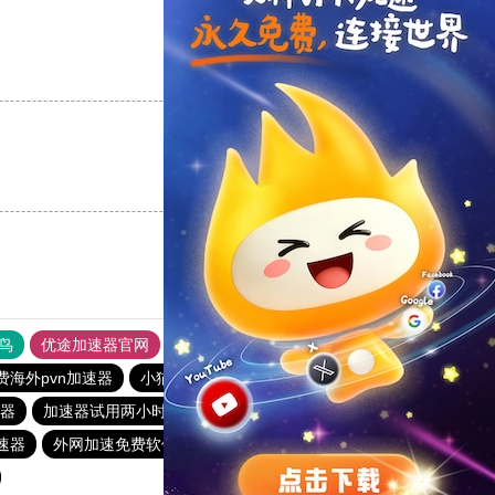
支持
[0]
反对
[0]
支持
[0]
反对
[0]
鸟
优途加速器官网
风驰加速器
旋风加速器
八戒看书
费海外pvn加速器
小猫咪ciash加速器
黑洞官方加速器
器
加速器试用两小时
芒果下载站
免费vqn加速试用
速器
外网加速免费软件
ins加速器
快连pvn加速器