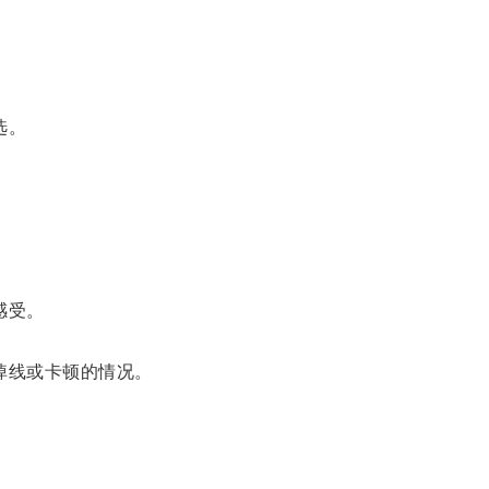
选。
感受。
掉线或卡顿的情况。