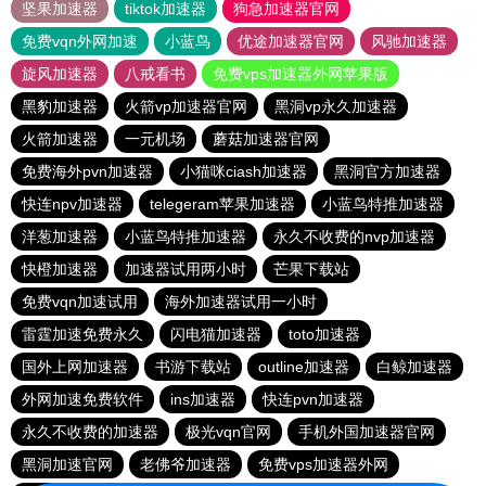
坚果加速器
tiktok加速器
狗急加速器官网
免费vqn外网加速
小蓝鸟
优途加速器官网
风驰加速器
旋风加速器
八戒看书
免费vps加速器外网苹果版
黑豹加速器
火箭vp加速器官网
黑洞vp永久加速器
火箭加速器
一元机场
蘑菇加速器官网
免费海外pvn加速器
小猫咪ciash加速器
黑洞官方加速器
快连npv加速器
telegeram苹果加速器
小蓝鸟特推加速器
洋葱加速器
小蓝鸟特推加速器
永久不收费的nvp加速器
快橙加速器
加速器试用两小时
芒果下载站
免费vqn加速试用
海外加速器试用一小时
雷霆加速免费永久
闪电猫加速器
toto加速器
国外上网加速器
书游下载站
outline加速器
白鲸加速器
外网加速免费软件
ins加速器
快连pvn加速器
永久不收费的加速器
极光vqn官网
手机外国加速器官网
黑洞加速官网
老佛爷加速器
免费vps加速器外网