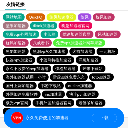
友情链接
网站地图
QuickQ
旋风加速度器
旋风
旋风加速
坚果加速器
tiktok加速器
狗急加速器官网
免费vqn外网加速
小蓝鸟
优途加速器官网
风驰加速器
旋风加速器
八戒看书
免费vps加速器外网苹果版
黑豹加速器
黑洞vp永久加速器
火箭加速器
一元机场
快连npv加速器
小蓝鸟特推加速器
洋葱加速器
永久不收费的nvp加速器
快橙加速器
芒果下载站
海外加速器试用一小时
雷霆加速免费永久
toto加速器
国外上网加速器
书游下载站
outline加速器
外网加速免费软件
ins加速器
快连pvn加速器
极光vqn官网
手机外国加速器官网
老佛爷加速器
免费vps加速器外网
永久免费使用的加速器
下载
0.109416s