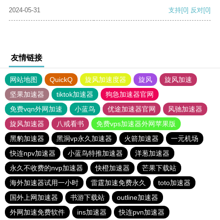
2024-05-31
支持
[0]
反对
[0]
友情链接
网站地图
QuickQ
旋风加速度器
旋风
旋风加速
坚果加速器
tiktok加速器
狗急加速器官网
免费vqn外网加速
小蓝鸟
优途加速器官网
风驰加速器
旋风加速器
八戒看书
免费vps加速器外网苹果版
黑豹加速器
黑洞vp永久加速器
火箭加速器
一元机场
快连npv加速器
小蓝鸟特推加速器
洋葱加速器
永久不收费的nvp加速器
快橙加速器
芒果下载站
海外加速器试用一小时
雷霆加速免费永久
toto加速器
国外上网加速器
书游下载站
outline加速器
外网加速免费软件
ins加速器
快连pvn加速器