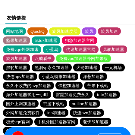
友情链接
网站地图
QuickQ
旋风加速度器
旋风
旋风加速
坚果加速器
tiktok加速器
狗急加速器官网
免费vqn外网加速
小蓝鸟
优途加速器官网
风驰加速器
旋风加速器
八戒看书
免费vps加速器外网苹果版
黑豹加速器
黑洞vp永久加速器
火箭加速器
一元机场
快连npv加速器
小蓝鸟特推加速器
洋葱加速器
永久不收费的nvp加速器
快橙加速器
芒果下载站
海外加速器试用一小时
雷霆加速免费永久
toto加速器
国外上网加速器
书游下载站
outline加速器
外网加速免费软件
ins加速器
快连pvn加速器
极光vqn官网
手机外国加速器官网
老佛爷加速器
免费vps加速器外网