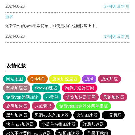
2024-06-23
支持
[0]
反对
[0]
游客
这款软件的操作非常简单，即使是小白也能快速上手。
2024-06-23
支持
[0]
反对
[0]
友情链接
网站地图
QuickQ
旋风加速度器
旋风
旋风加速
坚果加速器
tiktok加速器
狗急加速器官网
免费vqn外网加速
小蓝鸟
优途加速器官网
风驰加速器
旋风加速器
八戒看书
免费vps加速器外网苹果版
黑豹加速器
黑洞vp永久加速器
火箭加速器
一元机场
快连npv加速器
小蓝鸟特推加速器
洋葱加速器
永久不收费的nvp加速器
快橙加速器
芒果下载站