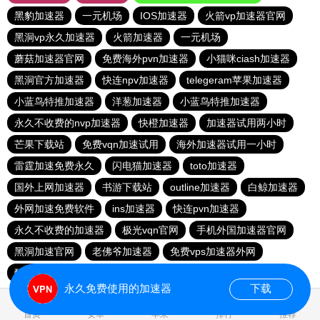
黑豹加速器
一元机场
IOS加速器
火箭vp加速器官网
黑洞vp永久加速器
火箭加速器
一元机场
蘑菇加速器官网
免费海外pvn加速器
小猫咪ciash加速器
黑洞官方加速器
快连npv加速器
telegeram苹果加速器
小蓝鸟特推加速器
洋葱加速器
小蓝鸟特推加速器
永久不收费的nvp加速器
快橙加速器
加速器试用两小时
芒果下载站
免费vqn加速试用
海外加速器试用一小时
雷霆加速免费永久
闪电猫加速器
toto加速器
国外上网加速器
书游下载站
outline加速器
白鲸加速器
外网加速免费软件
ins加速器
快连pvn加速器
永久不收费的加速器
极光vqn官网
手机外国加速器官网
黑洞加速官网
老佛爷加速器
免费vps加速器外网
酷通加速器官网
海鸥加速器
永久免费使用的加速器
下载
0.847818s
首页
安卓
苹果
排行
推荐