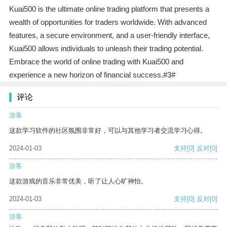
Kuai500 is the ultimate online trading platform that presents a
wealth of opportunities for traders worldwide. With advanced
features, a secure environment, and a user-friendly interface,
Kuai500 allows individuals to unleash their trading potential.
Embrace the world of online trading with Kuai500 and
experience a new horizon of financial success.#3#
评论
游客
这款学习软件的社区氛围非常好，可以与其他学习者交流学习心得。
2024-01-03
支持
[0]
反对
[0]
游客
这款游戏的音乐非常优美，听了让人心旷神怡。
2024-01-03
支持
[0]
反对
[0]
游客