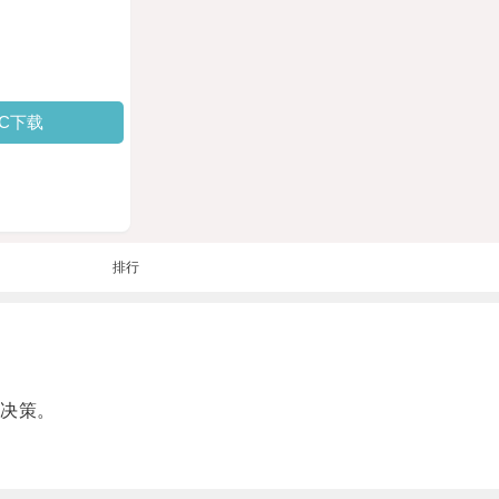
PC下载
排行
。
决策。