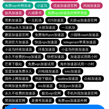
免费vqn外网加速
小蓝鸟
优途加速器官网
风驰加速器
旋风加速器
八戒看书
免费vps加速器外网苹果版
黑豹加速器
一元机场
IOS加速器
火箭vp加速器官网
黑洞vp永久加速器
火箭加速器
一元机场
蘑菇加速器官网
免费海外pvn加速器
小猫咪ciash加速器
黑洞官方加速器
快连npv加速器
telegeram苹果加速器
小蓝鸟特推加速器
洋葱加速器
小蓝鸟特推加速器
永久不收费的nvp加速器
快橙加速器
加速器试用两小时
芒果下载站
免费vqn加速试用
海外加速器试用一小时
雷霆加速免费永久
闪电猫加速器
toto加速器
国外上网加速器
书游下载站
outline加速器
白鲸加速器
外网加速免费软件
ins加速器
快连pvn加速器
永久不收费的加速器
极光vqn官网
手机外国加速器官网
黑洞加速官网
老佛爷加速器
免费vps加速器外网
酷通加速器官网
海鸥加速器