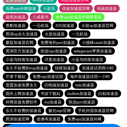
坚果加速器
tiktok加速器
狗急加速器官网
免费vqn外网加速
小蓝鸟
优途加速器官网
风驰加速器
旋风加速器
八戒看书
免费vps加速器外网苹果版
黑豹加速器
一元机场
IOS加速器
火箭vp加速器官网
黑洞vp永久加速器
火箭加速器
一元机场
蘑菇加速器官网
免费海外pvn加速器
小猫咪ciash加速器
黑洞官方加速器
快连npv加速器
telegeram苹果加速器
小蓝鸟特推加速器
洋葱加速器
小蓝鸟特推加速器
永久不收费的nvp加速器
快橙加速器
加速器试用两小时
芒果下载站
免费vqn加速试用
海外加速器试用一小时
雷霆加速免费永久
闪电猫加速器
toto加速器
国外上网加速器
书游下载站
outline加速器
白鲸加速器
外网加速免费软件
ins加速器
快连pvn加速器
永久不收费的加速器
极光vqn官网
手机外国加速器官网
黑洞加速官网
老佛爷加速器
免费vps加速器外网