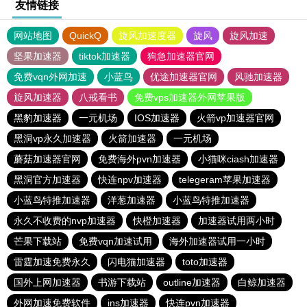
友情链接
网站地图
QuickQ
旋风加速度器
旋风
旋风加速
坚果加速器
tiktok加速器
狗急加速器官网
免费vqn外网加速
小蓝鸟
优途加速器官网
风驰加速器
旋风加速器
八戒看书
免费vps加速器外网苹果版
黑豹加速器
一元机场
IOS加速器
火箭vp加速器官网
黑洞vp永久加速器
火箭加速器
一元机场
蘑菇加速器官网
免费海外pvn加速器
小猫咪ciash加速器
黑洞官方加速器
快连npv加速器
telegeram苹果加速器
小蓝鸟特推加速器
洋葱加速器
小蓝鸟特推加速器
永久不收费的nvp加速器
快橙加速器
加速器试用两小时
芒果下载站
免费vqn加速试用
海外加速器试用一小时
雷霆加速免费永久
闪电猫加速器
toto加速器
国外上网加速器
书游下载站
outline加速器
白鲸加速器
外网加速免费软件
ins加速器
快连pvn加速器