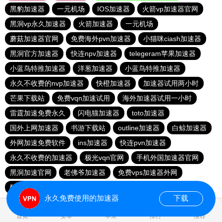
黑豹加速器
一元机场
IOS加速器
火箭vp加速器官网
黑洞vp永久加速器
火箭加速器
一元机场
蘑菇加速器官网
免费海外pvn加速器
小猫咪ciash加速器
黑洞官方加速器
快连npv加速器
telegeram苹果加速器
小蓝鸟特推加速器
洋葱加速器
小蓝鸟特推加速器
永久不收费的nvp加速器
快橙加速器
加速器试用两小时
芒果下载站
免费vqn加速试用
海外加速器试用一小时
雷霆加速免费永久
闪电猫加速器
toto加速器
国外上网加速器
书游下载站
outline加速器
白鲸加速器
外网加速免费软件
ins加速器
快连pvn加速器
永久不收费的加速器
极光vqn官网
手机外国加速器官网
黑洞加速官网
老佛爷加速器
免费vps加速器外网
酷通加速器官网
永久免费使用的加速器
下载
1.513389s
首页
安卓
苹果
排行
推荐