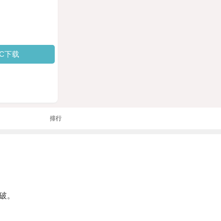
PC下载
排行
破。