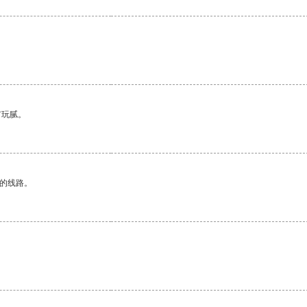
有玩腻。
区的线路。