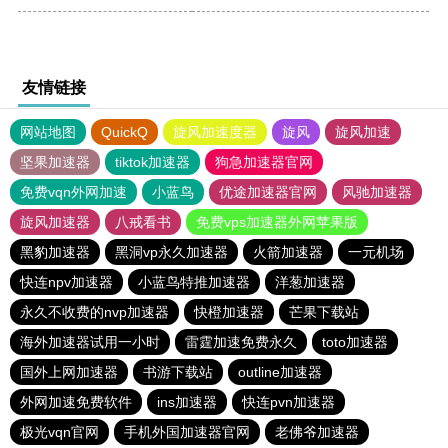
友情链接
网站地图
QuickQ
旋风加速度器
旋风
旋风加速
坚果加速器
tiktok加速器
狗急加速器官网
免费vqn外网加速
小蓝鸟
优途加速器官网
风驰加速器
旋风加速器
八戒看书
免费vps加速器外网苹果版
黑豹加速器
黑洞vp永久加速器
火箭加速器
一元机场
快连npv加速器
小蓝鸟特推加速器
洋葱加速器
永久不收费的nvp加速器
快橙加速器
芒果下载站
海外加速器试用一小时
雷霆加速免费永久
toto加速器
国外上网加速器
书游下载站
outline加速器
外网加速免费软件
ins加速器
快连pvn加速器
极光vqn官网
手机外国加速器官网
老佛爷加速器