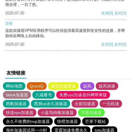
很合理，一目了然。
2025-07-30
支持
[0]
反对
[0]
游客
这款加速器VPM应用程序可以给你提供最高速度和安全性的连接，并帮
助你在网络上自由移动。
2025-07-30
支持
[0]
反对
[0]
友情链接
网站地图
QuickQ
旋风加速度器
旋风
旋风加速
tiktok加速器
八戒看书
免费vps加速器外网苹果版
黑豹加速器
黑洞vp永久加速器
火箭加速器
一元机场
快连npv加速器
小蓝鸟特推加速器
洋葱加速器
永久不收费的nvp加速器
快橙加速器
芒果下载站
海外加速器试用一小时
雷霆加速免费永久
toto加速器