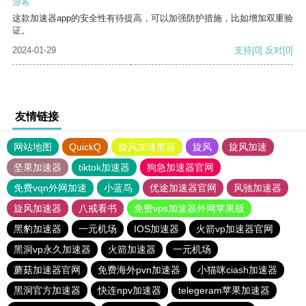
游客
这款加速器app的安全性有待提高，可以加强防护措施，比如增加双重验
证。
2024-01-29
支持
[0]
反对
[0]
友情链接
网站地图
QuickQ
旋风加速度器
旋风
旋风加速
坚果加速器
tiktok加速器
狗急加速器官网
免费vqn外网加速
小蓝鸟
优途加速器官网
风驰加速器
旋风加速器
八戒看书
免费vps加速器外网苹果版
黑豹加速器
一元机场
IOS加速器
火箭vp加速器官网
黑洞vp永久加速器
火箭加速器
一元机场
蘑菇加速器官网
免费海外pvn加速器
小猫咪ciash加速器
黑洞官方加速器
快连npv加速器
telegeram苹果加速器